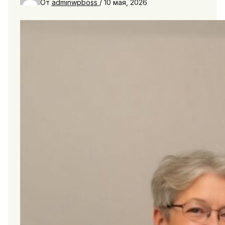
От
adminwpboss
/
10 мая, 2026